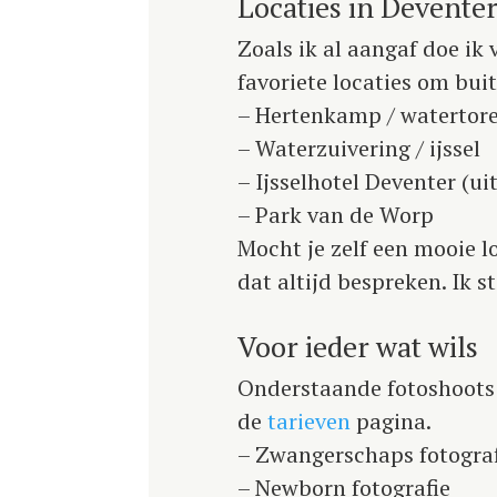
Locaties in Devente
Zoals ik al aangaf doe ik 
favoriete locaties om buit
– Hertenkamp / watertor
– Waterzuivering / ijssel
– Ijsselhotel Deventer (ui
– Park van de Worp
Mocht je zelf een mooie 
dat altijd bespreken. Ik s
Voor ieder wat wils
Onderstaande fotoshoots k
de
tarieven
pagina.
– Zwangerschaps fotograf
– Newborn fotografie