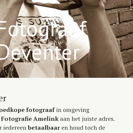
Fotograaf
Deventer
er
oedkope fotograaf
in omgeving
j
Fotografie Amelink
aan het juiste adres.
r iedereen
betaalbaar
en houd toch de